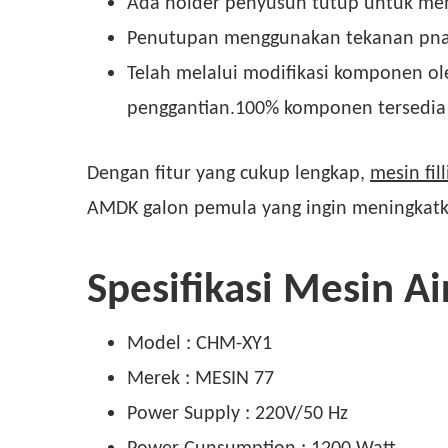
Ada holder penyusun tutup untuk me
Penutupan menggunakan tekanan pnaum
Telah melalui modifikasi komponen 
penggantian.100% komponen tersedia d
Dengan fitur yang cukup lengkap,
mesin fil
AMDK galon pemula yang ingin meningkatk
Spesifikasi Mesin A
Model : CHM-XY1
Merek : MESIN 77
Power Supply : 220V/50 Hz
Power Cunsumption : 1200 Watt