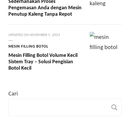
Sederhanakan Proses
Pengemasan Anda dengan Mesin
Penutup Kaleng Tanpa Repot
UPDATED ON
NOVEMBER 5, 2023
MESIN FILLING BOTOL
Mesin Filling Botol Volume Kecil
Sistem Tray – Solusi Pengisian
Botol Kecil
Cari
C