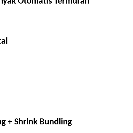
Minyak Otomatis Termurah
tal
ng + Shrink Bundling